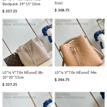
Size)
Backpack-19*15*10cm
$ 308.75
$ 337.25
L0*is V*t0n NÉonoÉ Bb-
L0*is V*t0n NÉonoÉ Mm
20*20*15cm
$ 346.75
$ 337.25