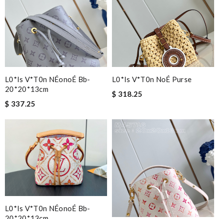
L0*is V*t0n NÉonoÉ Bb-
L0*is V*t0n NoÉ Purse
20*20*13cm
$ 318.25
$ 337.25
L0*is V*t0n NÉonoÉ Bb-
20*20*13cm