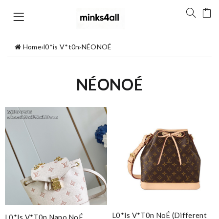
Home
›
l0*is V*t0n
›
NÉONOÉ
NÉONOÉ
L0*is V*t0n NoÉ (different
L0*is V*t0n Nano NoÉ