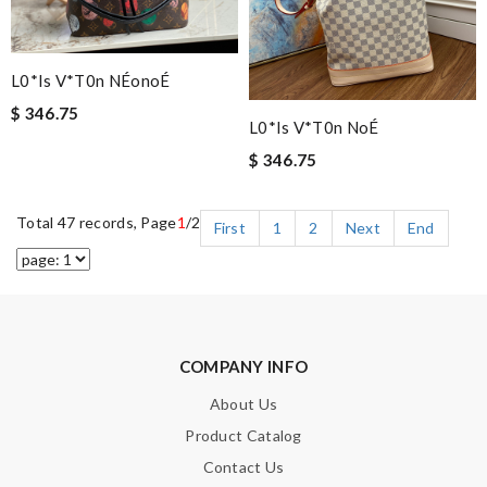
L0*is V*t0n NÉonoÉ
$ 346.75
L0*is V*t0n NoÉ
$ 346.75
Total 47 records, Page
1
/2
First
1
2
Next
End
COMPANY INFO
About Us
Product Catalog
Contact Us