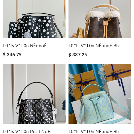
L0*is V*t0n NÉonoÉ
L0*is V*t0n NÉonoÉ Bb
$ 346.75
$ 337.25
L0*is V*t0n Petit NoÉ
L0*is V*t0n NÉonoÉ Bb