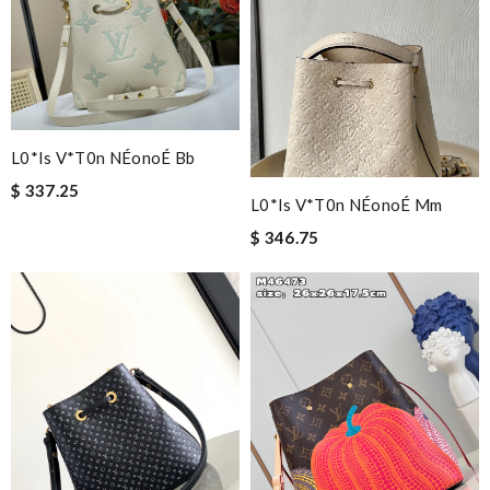
L0*is V*t0n NÉonoÉ Bb
$ 337.25
L0*is V*t0n NÉonoÉ Mm
$ 346.75